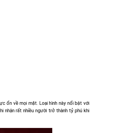
c ổn về mọi mặt. Loại hình này nổi bật với
i nhận rất nhiều người trở thành tỷ phú khi