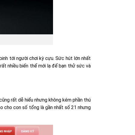
inh tới người chơi kỳ cựu. Sức hút lớn nhất
rất nhiều biến thể mới lạ để bạn thử sức và
ó cũng rất dễ hiểu nhưng không kém phần thú
sao cho con số tổng là gần nhất số 21 nhưng