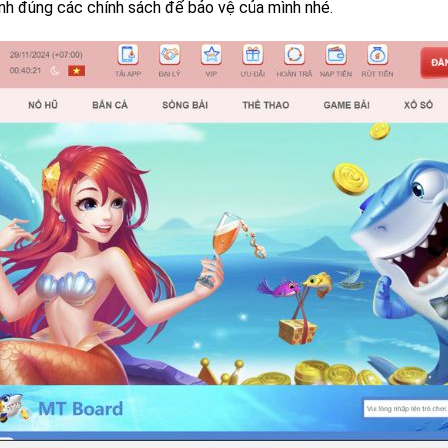
ành đúng các chính sách để bảo vệ của mình nhé.