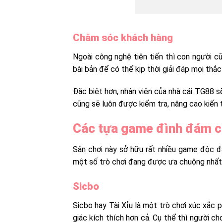
Chăm sóc khách hàng
Ngoài công nghệ tiên tiến thì con người 
bài bản để có thể kịp thời giải đáp mọi thắ
Đặc biệt hơn, nhân viên của nhà cái TG88 s
cũng sẽ luôn được kiểm tra, nâng cao kiến 
Các tựa game đình đám c
Sân chơi này sở hữu rất nhiều game độc đá
một số trò chơi đang được ưa chuộng nhất
Sicbo
Sicbo hay Tài Xỉu là một trò chơi xúc xắc 
giác kích thích hơn cả. Cụ thể thì người c