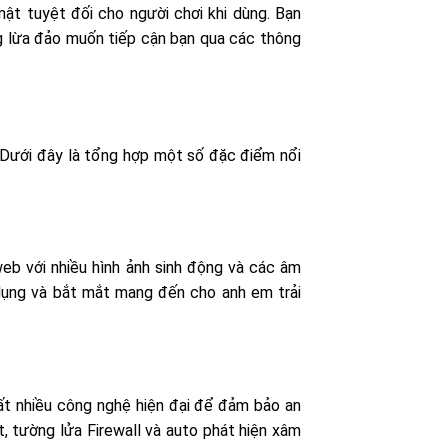
ật tuyệt đối cho người chơi khi dùng. Bạn
ng lừa đảo muốn tiếp cận bạn qua các thông
 Dưới đây là tổng hợp một số đặc điểm nổi
eb với nhiều hình ảnh sinh động và các âm
 dụng và bắt mắt mang đến cho anh em trải
rất nhiều công nghệ hiện đại để đảm bảo an
, tường lửa Firewall và auto phát hiện xâm