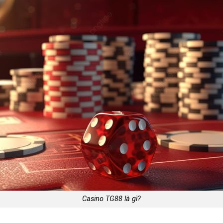
Casino TG88 là gì?