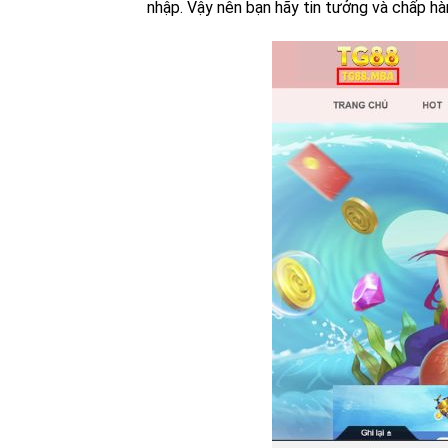
nhập. Vậy nên bạn hãy tin tưởng và chấp h