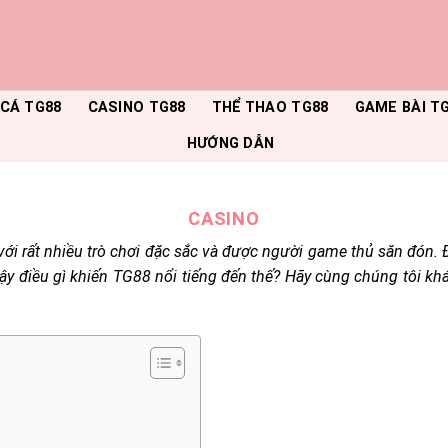
 CÁ TG88
CASINO TG88
THỂ THAO TG88
GAME BÀI T
HƯỚNG DẪN
CASINO
ới rất nhiều trò chơi đặc sắc và được người game thủ săn đón. Đ
ậy điều gì khiến TG88 nổi tiếng đến thế? Hãy cùng chúng tôi khá