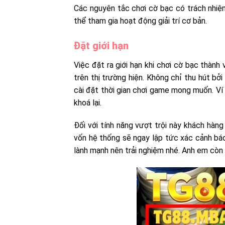
Các nguyên tắc chơi cờ bạc có trách nhiệ
thể tham gia hoạt động giải trí cơ bản.
Đặt giới hạn
Việc đặt ra giới hạn khi chơi cờ bạc thàn
trên thị trường hiện. Không chỉ thu hút bở
cài đặt thời gian chơi game mong muốn. Ví
khoá lại.
Đối với tính năng vượt trội này khách hàng
vốn hệ thống sẽ ngay lập tức xác cảnh báo
lành mạnh nên trải nghiệm nhé. Anh em còn