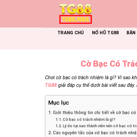
TRANG CHỦ
NỔ HŨ TG88
BẮN
Cờ Bạc Có Trá
Chơi cờ bạc có trách nhiệm là gì? Vì sao k
TG88
giải đáp cụ thể dưới bài viết sau đây
Mục lục
Giới thiệu thông tin chi tiết về cờ bạc c
Cờ bạc có trách nhiệm là gì?
Lý do tại sao thành viên nên cờ bạc có t
Các nguyên tắc của cờ bạc có trách nhiệ