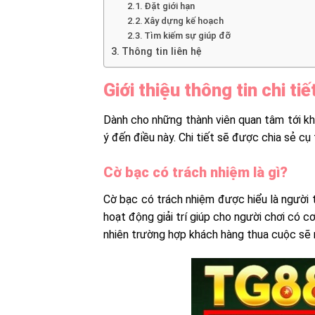
Đặt giới hạn
Xây dựng kế hoạch
Tìm kiếm sự giúp đỡ
Thông tin liên hệ
Giới thiệu thông tin chi ti
Dành cho những thành viên quan tâm tới kh
ý đến điều này. Chi tiết sẽ được chia sẻ cụ
Cờ bạc có trách nhiệm là gì?
Cờ bạc có trách nhiệm được hiểu là người t
hoạt động giải trí giúp cho người chơi có 
nhiên trường hợp khách hàng thua cuộc sẽ