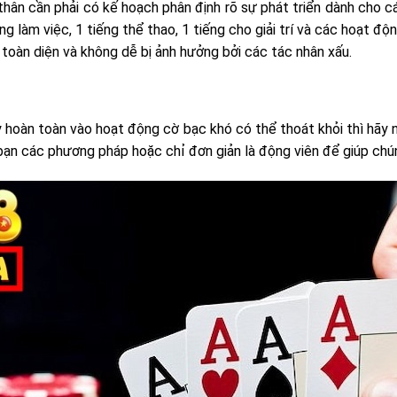
hân cần phải có kế hoạch phân định rõ sự phát triển dành cho cá 
ếng làm việc, 1 tiếng thể thao, 1 tiếng cho giải trí và các hoạt đ
toàn diện và không dễ bị ảnh hưởng bởi các tác nhân xấu.
y hoàn toàn vào hoạt động cờ bạc khó có thể thoát khỏi thì hãy 
bạn các phương pháp hoặc chỉ đơn giản là động viên để giúp chúng