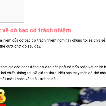
ết về cờ bạc có trách nhiệm
ái niệm của cờ bạc có trách nhiệm hôm nay chúng tôi sẽ chia sẻ 
 thể dưới chơi đồ sau đây.
ham gia các hoạt động đỏ đen cần phải có bổn phận với chính bả
cơ hội chiến thắng thu về giá trị thực. Nếu bạn may mắn có thể n
 mất một khoản vốn đầu tư ban đầu.