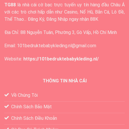
TG88
là nhà cái cờ bạc trực tuyến uy tín hàng đầu Châu Á
với các trò chơi hấp dẫn như Casino, Nổ Hũ, Bắn Cá, Lô Đề,
Thể Thao... Đăng Ký, Đăng Nhập ngay nhận 88K
Địa Chỉ: 88 Nguyễn Tuân, Phường 3, Gò Vấp, Hồ Chí Minh
Email:
101bedruktebabykleding.nl@gmail.com
Website:
https://101bedruktebabykleding.nl/
THÔNG TIN NHÀ CÁI
Về Chúng Tôi
Chính Sách Bảo Mật
Chính Sách Điều Khoản