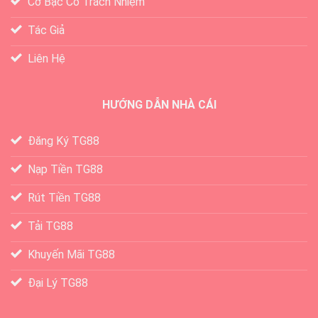
Cờ Bạc Có Trách Nhiệm
Tác Giả
Liên Hệ
HƯỚNG DẪN NHÀ CÁI
Đăng Ký TG88
Nạp Tiền TG88
Rút Tiền TG88
Tải TG88
Khuyến Mãi TG88
Đại Lý TG88