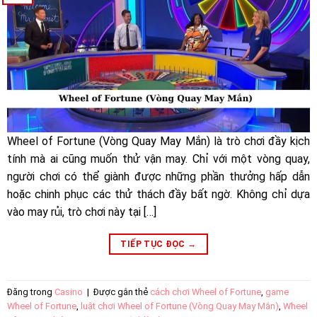
Wheel of Fortune (Vòng Quay May Mắn) là trò chơi đầy kịch
tính mà ai cũng muốn thử vận may. Chỉ với một vòng quay,
người chơi có thể giành được những phần thưởng hấp dẫn
hoặc chinh phục các thử thách đầy bất ngờ. Không chỉ dựa
vào may rủi, trò chơi này tại […]
TIẾP TỤC ĐỌC
→
Đăng trong
Casino
|
Được gắn thẻ
cách chơi Wheel of Fortune
,
game
Wheel of Fortune
,
luật chơi Wheel of Fortune (Vòng Quay May Mắn)
,
Wheel