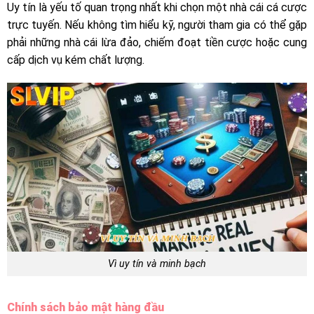
Uy tín là yếu tố quan trọng nhất khi chọn một nhà cái cá cược
trực tuyến. Nếu không tìm hiểu kỹ, người tham gia có thể gặp
phải những nhà cái lừa đảo, chiếm đoạt tiền cược hoặc cung
cấp dịch vụ kém chất lượng.
Vì uy tín và minh bạch
Chính sách bảo mật hàng đầu