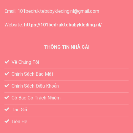
Email:
101bedruktebabykleding.nl@gmail.com
Website:
https://101bedruktebabykleding.nl/
THÔNG TIN NHÀ CÁI
Về Chúng Tôi
Chính Sách Bảo Mật
Chính Sách Điều Khoản
Cờ Bạc Có Trách Nhiệm
Tác Giả
Liên Hệ