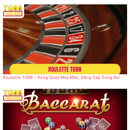
Roulette TG88 – Vòng Quay May Mắn, Đẳng Cấp Sòng Bài