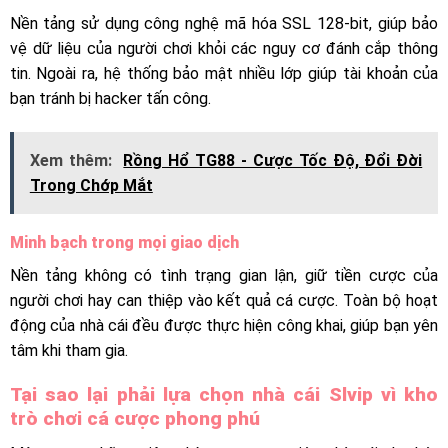
Nền tảng sử dụng công nghệ mã hóa SSL 128-bit, giúp bảo
vệ dữ liệu của người chơi khỏi các nguy cơ đánh cắp thông
tin. Ngoài ra, hệ thống bảo mật nhiều lớp giúp tài khoản của
bạn tránh bị hacker tấn công.
Xem thêm:
Rồng Hổ TG88 - Cược Tốc Độ, Đổi Đời
Trong Chớp Mắt
Minh bạch trong mọi giao dịch
Nền tảng không có tình trạng gian lận, giữ tiền cược của
người chơi hay can thiệp vào kết quả cá cược. Toàn bộ hoạt
động của nhà cái đều được thực hiện công khai, giúp bạn yên
tâm khi tham gia.
Tại sao lại phải lựa chọn nhà cái Slvip vì kho
trò chơi cá cược phong phú