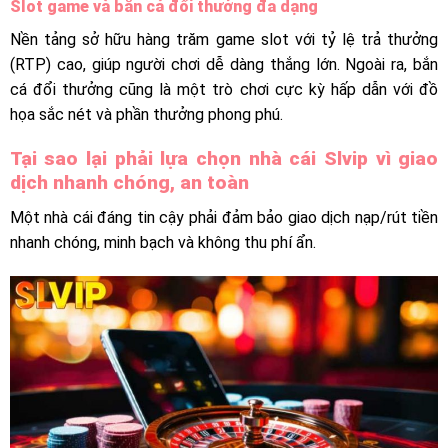
Slot game và bắn cá đổi thưởng đa dạng
Nền tảng sở hữu hàng trăm game slot với tỷ lệ trả thưởng
(RTP) cao, giúp người chơi dễ dàng thắng lớn. Ngoài ra, bắn
cá đổi thưởng cũng là một trò chơi cực kỳ hấp dẫn với đồ
họa sắc nét và phần thưởng phong phú.
Tại sao lại phải lựa chọn nhà cái Slvip vì giao
dịch nhanh chóng, an toàn
Một nhà cái đáng tin cậy phải đảm bảo giao dịch nạp/rút tiền
nhanh chóng, minh bạch và không thu phí ẩn.