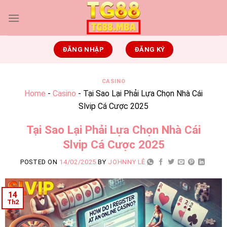
ĐĂNG NHẬP
ĐĂNG KÝ
CASINO
Home
-
Casino
-
Tại Sao Lại Phải Lựa Chọn Nhà Cái
Slvip Cá Cược 2025
Tại Sao Lại Phải Lựa Chọn Nhà Cái
Slvip Cá Cược 2025
POSTED ON
14/02/2025
BY
JOHNNY LÊ
14
Th2