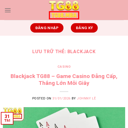
ĐĂNG NHẬP
ĐĂNG KÝ
LƯU TRỮ THẺ:
BLACKJACK
CASINO
Blackjack TG88 – Game Casino Đẳng Cấp,
Thắng Lớn Mỗi Giây
POSTED ON
31/01/2026
BY
JOHNNY LÊ
31
Th1