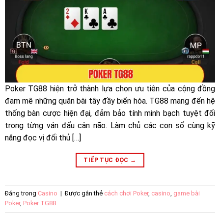
Poker TG88 hiện trở thành lựa chọn ưu tiên của cộng đồng
đam mê những quân bài tây đầy biến hóa. TG88 mang đến hệ
thống bàn cược hiện đại, đảm bảo tính minh bạch tuyệt đối
trong từng ván đấu cân não. Làm chủ các con số cùng kỹ
năng đọc vị đối thủ […]
TIẾP TỤC ĐỌC
→
Đăng trong
Casino
|
Được gắn thẻ
cách chơi Poker
,
casino
,
game bài
Poker
,
Poker TG88