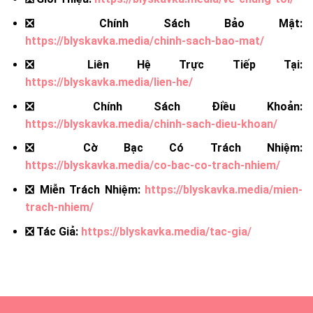
❎ Chính Sách Bảo Mật:
https://blyskavka.media/chinh-sach-bao-mat/
❎ Liên Hệ Trực Tiếp Tại:
https://blyskavka.media/lien-he/
❎ Chính Sách Điều Khoản:
https://blyskavka.media/chinh-sach-dieu-khoan/
❎ Cờ Bạc Có Trách Nhiệm:
https://blyskavka.media/co-bac-co-trach-nhiem/
❎ Miễn Trách Nhiệm:
https://blyskavka.media/mien-
trach-nhiem/
❎ Tác Giả:
https://blyskavka.media/tac-gia/