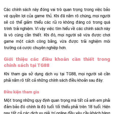
Các chính sách này đóng vai trò quan trọng trong việc bảo
vệ quyền lợi của game thủ. Khi đã nắm rõ chúng, mọi người
sẽ có thể giảm thiểu các rủi ro không đáng có trong quá
trình trải nghiệm. Vì vậy việc tìm hiểu về các chính sách này
là vô cùng cần thiết. Khi đó, mọi người sẽ vừa được chơi
game một cách công bằng, vừa được trải nghiệm môi
trường cá cược chuyên nghiệp hơn.
Giới thiệu các điều khoản cần thiết trong
chính sách tại TG88
Khi tham gia sử dụng dịch vụ tại TG88, mọi người sẽ cần
phải nắm rõ tất cả những chính sách điều khoản sau đây:
Điều kiện tham gia
Một trong những quy định quan trọng mà tất cả anh em phải
đảm bảo đó chính là độ tuổi tối thiểu phải trên 18 tuổi. Hiện
nay tất cả các dịch vụ giải trí online đều yêu cầu khách hàng