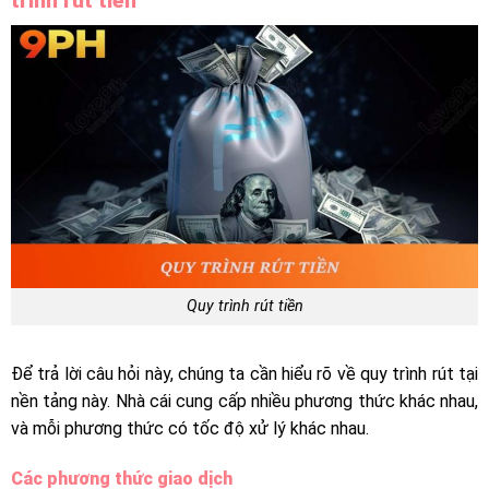
trình rút tiền
Quy trình rút tiền
Để trả lời câu hỏi này, chúng ta cần hiểu rõ về quy trình rút tại
nền tảng này. Nhà cái cung cấp nhiều phương thức khác nhau,
và mỗi phương thức có tốc độ xử lý khác nhau.
Các phương thức giao dịch