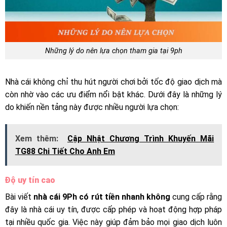
Những lý do nên lựa chọn tham gia tại 9ph
Nhà cái không chỉ thu hút người chơi bởi tốc độ giao dịch mà
còn nhờ vào các ưu điểm nổi bật khác. Dưới đây là những lý
do khiến nền tảng này được nhiều người lựa chọn:
Xem thêm:
Cập Nhật Chương Trình Khuyến Mãi
TG88 Chi Tiết Cho Anh Em
Độ uy tín cao
Bài viết
nhà cái 9Ph có rút tiền nhanh không
cung cấp rằng
đây là nhà cái uy tín, được cấp phép và hoạt động hợp pháp
tại nhiều quốc gia. Việc này giúp đảm bảo mọi giao dịch luôn