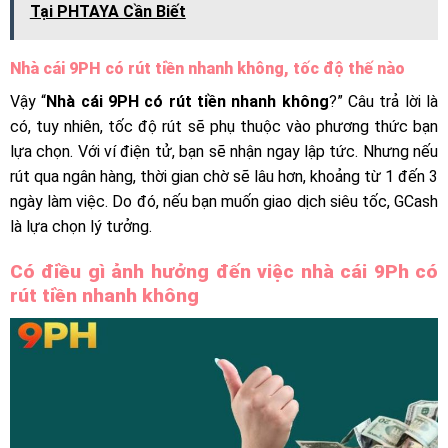
Tại PHTAYA Cần Biết
Nhà cái 9PH có rút tiền nhanh không, tốc độ thế nào
Vậy “
Nhà cái 9PH có rút tiền nhanh không
?” Câu trả lời là
có, tuy nhiên, tốc độ rút sẽ phụ thuộc vào phương thức bạn
lựa chọn. Với ví điện tử, bạn sẽ nhận ngay lập tức. Nhưng nếu
rút qua ngân hàng, thời gian chờ sẽ lâu hơn, khoảng từ 1 đến 3
ngày làm việc. Do đó, nếu bạn muốn giao dịch siêu tốc, GCash
là lựa chọn lý tưởng.
Có điều gì ảnh hưởng đến việc nhà cái 9Ph có
rút tiền nhanh không