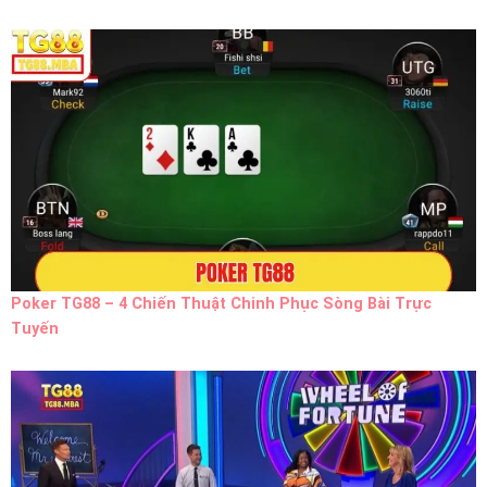
Poker TG88 – 4 Chiến Thuật Chinh Phục Sòng Bài Trực
Tuyến