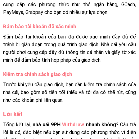
cung cấp các phương thức như thẻ ngân hàng, GCash,
PayMaya, Grabpay cho bạn có nhiều sự lựa chọn.
Đảm bảo tài khoản đã xác minh
Đảm bảo tài khoản của bạn đã được xác minh đầy đủ để
tránh bị gián đoạn trong quá trình giao dịch. Nhà cái yêu cầu
người chơi cung cấp đầy đủ thông tin cá nhân và giấy tờ xác
minh để đảm bảo tính hợp pháp của giao dịch.
Kiểm tra chính sách giao dịch
Trước khi yêu cầu giao dịch, bạn cần kiểm tra chính sách của
nhà cái, bao gồm số tiền tối thiểu và tối đa có thể rút, cũng
như các khoản phí liên quan.
Lời kết
Tổng kết lại,
nhà cái 9PH
Withdraw
nhanh không
? Câu trả
lời là có, đặc biệt nếu bạn sử dụng các phương thức ví điện