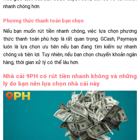
nhanh chóng hơn.
Phương thức thanh toán bạn chọn
Nếu bạn muốn rút tiền nhanh chóng, việc lựa chọn phương
thức thanh toán phù hợp là rất quan trọng. GCash, Paymaya
luôn là lựa chọn ưu tiên nếu bạn đang tìm kiếm sự nhanh
chóng và tiện lợi. Tuy nhiên, nếu bạn chọn chuyển khoản ngân
hàng, thời gian xử lý có thể lâu hơn.
Nhà cái 9PH có rút tiền nhanh không và những
lý do bạn nên lựa chọn nhà cái này