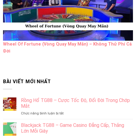
Wheel Of Fortune (Vòng Quay May Mắn) – Không Thử Phí Cả
Đời
BÀI VIẾT MỚI NHẤT
Rồng Hổ TG88 – Cược Tốc Độ, Đổi Đời Trong Chớp
Mắt
ở
Chức năng bình luận bị tắt
Rồng
Hổ
Blackjack TG88 – Game Casino Đẳng Cấp, Thắng
TG88
Lớn Mỗi Giây
–