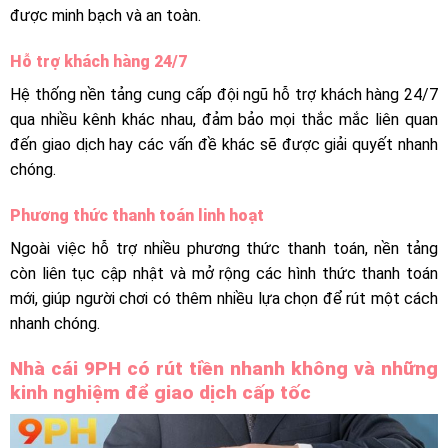
được minh bạch và an toàn.
Hỗ trợ khách hàng 24/7
Hệ thống nền tảng cung cấp đội ngũ hỗ trợ khách hàng 24/7
qua nhiều kênh khác nhau, đảm bảo mọi thắc mắc liên quan
đến giao dịch hay các vấn đề khác sẽ được giải quyết nhanh
chóng.
Phương thức thanh toán linh hoạt
Ngoài việc hỗ trợ nhiều phương thức thanh toán, nền tảng
còn liên tục cập nhật và mở rộng các hình thức thanh toán
mới, giúp người chơi có thêm nhiều lựa chọn để rút một cách
nhanh chóng.
Nhà cái 9PH có rút tiền nhanh không và những
kinh nghiệm để giao dịch cấp tốc