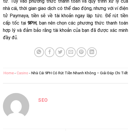
tử. Tùy vào phương thức thanh toán và quy trình xử lý của
nhà cái, thời gian giao dịch có thể dao động, nhưng với ví điện
tử Paymaya, tiền sẽ về tài khoản ngay lập tức. Để rút tiền
cấp tốc tại
9PH
, bạn nên chọn các phương thức thanh toán
hợp lý và đảm bảo rằng tài khoản của bạn đã được xác minh
đầy đủ.
Home
-
Casino
-
Nhà Cái 9PH Có Rút Tiền Nhanh Không – Giải Đáp Chi Tiết
SEO