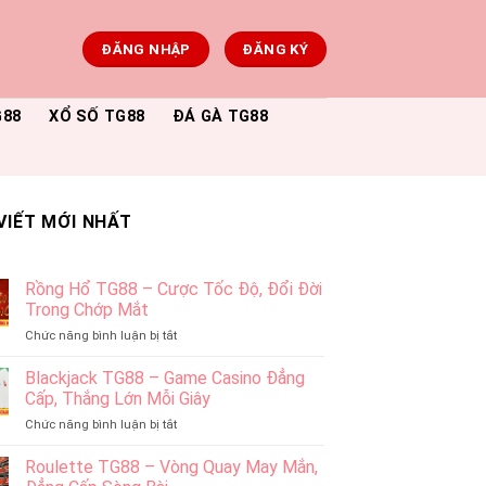
ĐĂNG NHẬP
ĐĂNG KÝ
G88
XỔ SỐ TG88
ĐÁ GÀ TG88
 VIẾT MỚI NHẤT
Rồng Hổ TG88 – Cược Tốc Độ, Đổi Đời
Trong Chớp Mắt
ở
Chức năng bình luận bị tắt
Rồng
Hổ
Blackjack TG88 – Game Casino Đẳng
TG88
Cấp, Thắng Lớn Mỗi Giây
–
ở
Chức năng bình luận bị tắt
Cược
Blackjack
Tốc
TG88
Roulette TG88 – Vòng Quay May Mắn,
Độ,
–
Đổi