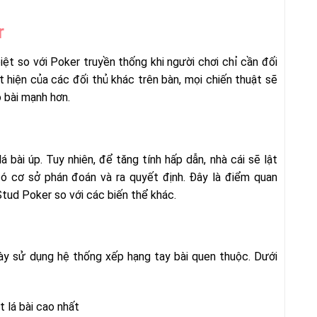
r
ệt so với Poker truyền thống khi người chơi chỉ cần đối
t hiện của các đối thủ khác trên bàn, mọi chiến thuật sẽ
ộ bài mạnh hơn.
á bài úp. Tuy nhiên, để tăng tính hấp dẫn, nhà cái sẽ lật
có cơ sở phán đoán và ra quyết định. Đây là điểm quan
Stud Poker so với các biến thể khác.
ày sử dụng hệ thống xếp hạng tay bài quen thuộc. Dưới
t lá bài cao nhất