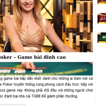
g game bài hấp dẫn nhất dành cho những ai đam mê cá
ủa Poker truyền thống cùng phong cách đấu trực tiếp với
tựa game này. Không phải đối đầu với những người chơi
iệc đánh bại nhà cái TG88 để giành phần thưởng.