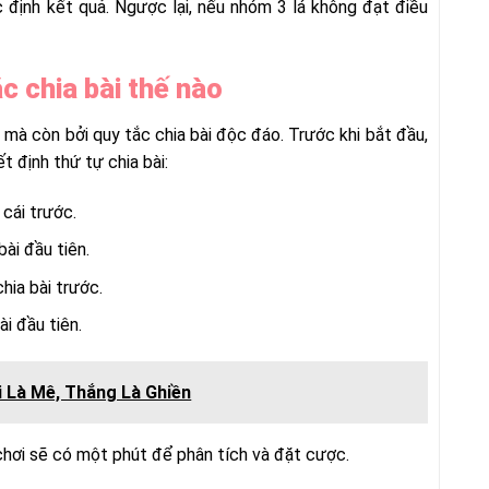
định kết quả. Ngược lại, nếu nhóm 3 lá không đạt điều
 chia bài thế nào
mà còn bởi quy tắc chia bài độc đáo. Trước khi bắt đầu,
t định thứ tự chia bài:
 cái trước.
bài đầu tiên.
hia bài trước.
ài đầu tiên.
 Là Mê, Thắng Là Ghiền
i chơi sẽ có một phút để phân tích và đặt cược.