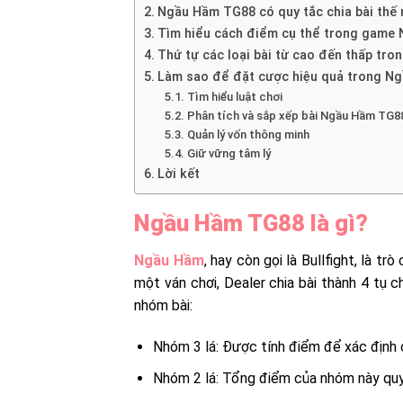
Ngầu Hầm TG88 có quy tắc chia bài thế
Tìm hiểu cách điểm cụ thể trong game
Thứ tự các loại bài từ cao đến thấp tr
Làm sao để đặt cược hiệu quả trong N
Tìm hiểu luật chơi
Phân tích và sắp xếp bài Ngầu Hầm TG88
Quản lý vốn thông minh
Giữ vững tâm lý
Lời kết
Ngầu Hầm TG88 là gì?
Ngầu Hầm
, hay còn gọi là Bullfight, là t
một ván chơi, Dealer chia bài thành 4 tụ c
nhóm bài:
Nhóm 3 lá: Được tính điểm để xác định 
Nhóm 2 lá: Tổng điểm của nhóm này quyế