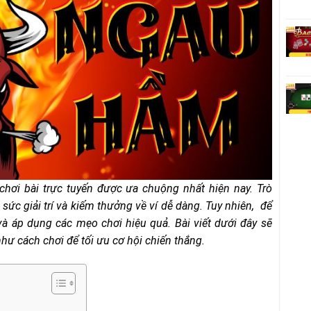
chơi bài trực tuyến được ưa chuộng nhất hiện nay. Trò
 sức giải trí và kiếm thưởng về ví dễ dàng. Tuy nhiên, để
à áp dụng các mẹo chơi hiệu quả. Bài viết dưới đây sẽ
như cách chơi để tối ưu cơ hội chiến thắng.