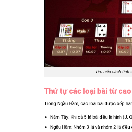
Tìm hiểu cách tính
Thứ tự các loại bài từ c
Trong Ngầu Hầm, các loại bài được xếp hạ
Năm Tây: Khi cả 5 lá bài đều là hình (J, Q
Ngầu Hầm: Nhóm 3 lá và nhóm 2 lá đều c