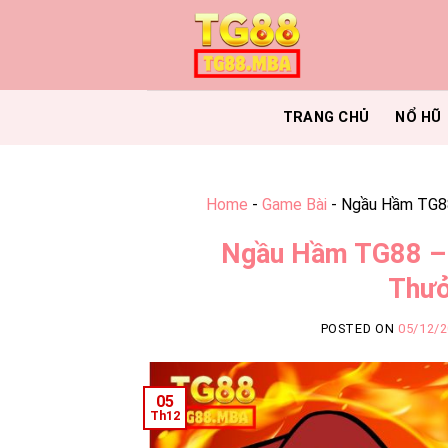
TRANG CHỦ
NỔ HŨ
Home
-
Game Bài
-
Ngầu Hầm TG88
Ngầu Hầm TG88 – 
Thưở
POSTED ON
05/12/
05
Th12