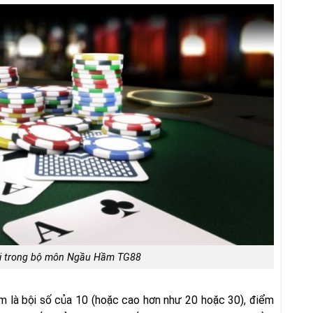
hơi trong bộ môn Ngầu Hầm TG88
 là bội số của 10 (hoặc cao hơn như 20 hoặc 30), điểm