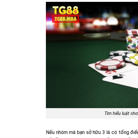
Tìm hiểu luật c
Nếu nhóm mà bạn sở hữu 3 lá có tổng điểm