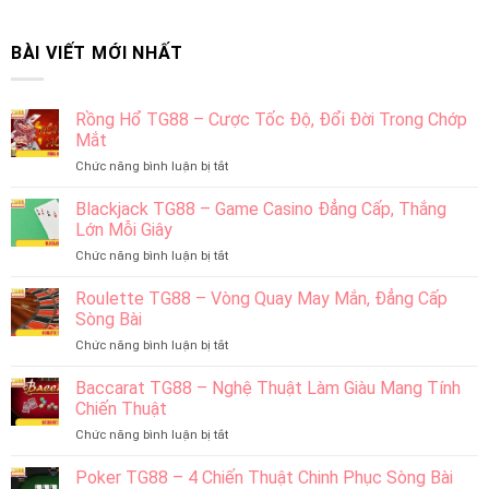
BÀI VIẾT MỚI NHẤT
Rồng Hổ TG88 – Cược Tốc Độ, Đổi Đời Trong Chớp
Mắt
ở
Chức năng bình luận bị tắt
Rồng
Hổ
Blackjack TG88 – Game Casino Đẳng Cấp, Thắng
TG88
Lớn Mỗi Giây
–
ở
Chức năng bình luận bị tắt
Cược
Blackjack
Tốc
TG88
Roulette TG88 – Vòng Quay May Mắn, Đẳng Cấp
Độ,
–
Đổi
Sòng Bài
Game
Đời
ở
Chức năng bình luận bị tắt
Casino
Trong
Roulette
Đẳng
Chớp
TG88
Baccarat TG88 – Nghệ Thuật Làm Giàu Mang Tính
Cấp,
Mắt
–
Thắng
Chiến Thuật
Vòng
Lớn
ở
Chức năng bình luận bị tắt
Quay
Mỗi
Baccarat
May
Giây
TG88
Poker TG88 – 4 Chiến Thuật Chinh Phục Sòng Bài
Mắn,