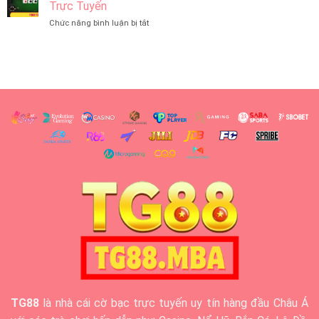
–
Đẳng
Trực Tuyến
Nghệ
Cấp
ở
Chức năng bình luận bị tắt
Thuật
Sòng
Poker
Làm
Bài
TG88
Giàu
–
Mang
4
Tính
Chiến
Chiến
Thuật
Thuật
Chinh
Phục
Sòng
Bài
Trực
Tuyến
TG88
là nhà cái cờ bạc trực tuyến uy tín hàng đầu Châu Á