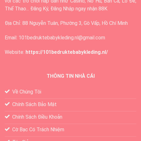
với các trò chơi hấp dẫn như Casino, Nổ Hũ, Bắn Cá, Lô Đề,
Thể Thao... Đăng Ký, Đăng Nhập ngay nhận 88K
Địa Chỉ: 88 Nguyễn Tuân, Phường 3, Gò Vấp, Hồ Chí Minh
Email:
101bedruktebabykleding.nl@gmail.com
Website:
https://101bedruktebabykleding.nl/
THÔNG TIN NHÀ CÁI
Về Chúng Tôi
Chính Sách Bảo Mật
Chính Sách Điều Khoản
Cờ Bạc Có Trách Nhiệm