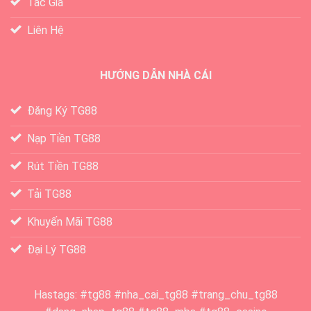
Tác Giả
Liên Hệ
HƯỚNG DẪN NHÀ CÁI
Đăng Ký TG88
Nạp Tiền TG88
Rút Tiền TG88
Tải TG88
Khuyến Mãi TG88
Đại Lý TG88
Hastags: #tg88 #nha_cai_tg88 #trang_chu_tg88