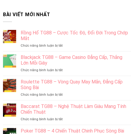
BÀI VIẾT MỚI NHẤT
Rồng Hổ TG88 – Cược Tốc Độ, Đổi Đời Trong Chớp
Mắt
ở
Chức năng bình luận bị tắt
Rồng
Hổ
Blackjack TG88 – Game Casino Đẳng Cấp, Thắng
TG88
Lớn Mỗi Giây
–
ở
Chức năng bình luận bị tắt
Cược
Blackjack
Tốc
TG88
Roulette TG88 – Vòng Quay May Mắn, Đẳng Cấp
Độ,
–
Đổi
Sòng Bài
Game
Đời
ở
Chức năng bình luận bị tắt
Casino
Trong
Roulette
Đẳng
Chớp
TG88
Baccarat TG88 – Nghệ Thuật Làm Giàu Mang Tính
Cấp,
Mắt
–
Thắng
Chiến Thuật
Vòng
Lớn
ở
Chức năng bình luận bị tắt
Quay
Mỗi
Baccarat
May
Giây
TG88
Poker TG88 – 4 Chiến Thuật Chinh Phục Sòng Bài
Mắn,