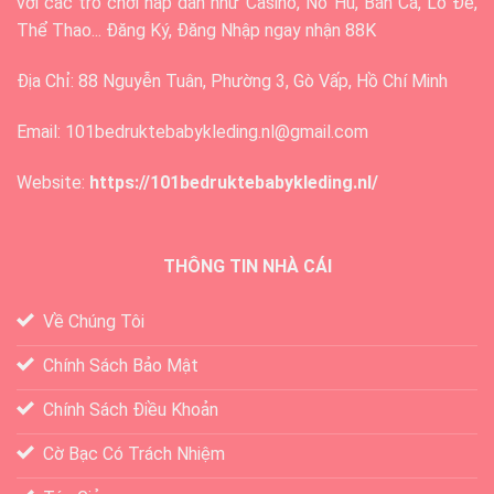
với các trò chơi hấp dẫn như Casino, Nổ Hũ, Bắn Cá, Lô Đề,
Thể Thao... Đăng Ký, Đăng Nhập ngay nhận 88K
Địa Chỉ: 88 Nguyễn Tuân, Phường 3, Gò Vấp, Hồ Chí Minh
Email:
101bedruktebabykleding.nl@gmail.com
Website:
https://101bedruktebabykleding.nl/
THÔNG TIN NHÀ CÁI
Về Chúng Tôi
Chính Sách Bảo Mật
Chính Sách Điều Khoản
Cờ Bạc Có Trách Nhiệm