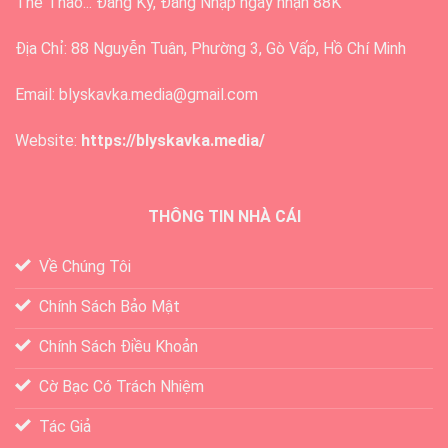
Thể Thao... Đăng Ký, Đăng Nhập ngay nhận 88K
Địa Chỉ: 88 Nguyễn Tuân, Phường 3, Gò Vấp, Hồ Chí Minh
Email:
blyskavka.media@gmail.com
Website:
https://blyskavka.media/
THÔNG TIN NHÀ CÁI
Về Chúng Tôi
Chính Sách Bảo Mật
Chính Sách Điều Khoản
Cờ Bạc Có Trách Nhiệm
Tác Giả