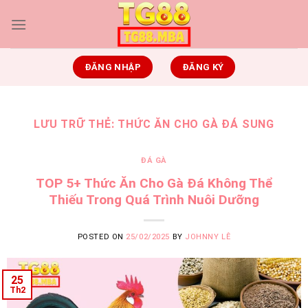
ĐĂNG NHẬP
ĐĂNG KÝ
LƯU TRỮ THẺ:
THỨC ĂN CHO GÀ ĐÁ SUNG
ĐÁ GÀ
TOP 5+ Thức Ăn Cho Gà Đá Không Thể
Thiếu Trong Quá Trình Nuôi Dưỡng
POSTED ON
25/02/2025
BY
JOHNNY LÊ
25
Th2