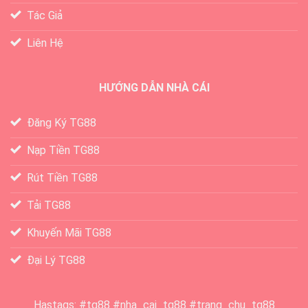
Tác Giả
Liên Hệ
HƯỚNG DẪN NHÀ CÁI
Đăng Ký TG88
Nạp Tiền TG88
Rút Tiền TG88
Tải TG88
Khuyến Mãi TG88
Đại Lý TG88
Hastags: #tg88 #nha_cai_tg88 #trang_chu_tg88