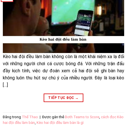
Kèo hai đội đều làm bàn không còn là một khái niệm xa lạ đối
với những người chơi cá cược bóng đá. Với những trận đấu
đầy kịch tính, việc dự đoán xem cả hai đội sẽ ghi bàn hay
không luôn thu hút sự chú ý của nhiều người. Đây là loại kèo
[…]
TIẾP TỤC ĐỌC
→
Đăng trong
Thể Thao
|
Được gắn thẻ
Both Teams to Score
,
cách đọc Kèo
hai đội đều làm bàn
,
Kèo hai đội đều làm bàn là gì