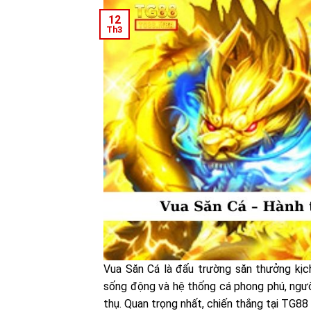
12
Th3
Vua Săn Cá là đấu trường săn thưởng kịch
sống động và hệ thống cá phong phú, ngườ
thụ. Quan trọng nhất, chiến thắng tại TG88 