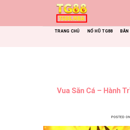
TRANG CHỦ
NỔ HŨ TG88
BẮN
Vua Săn Cá – Hành Tr
POSTED O