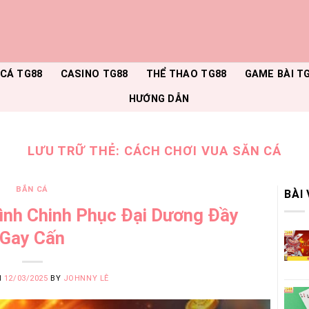
 CÁ TG88
CASINO TG88
THỂ THAO TG88
GAME BÀI T
HƯỚNG DẪN
LƯU TRỮ THẺ:
CÁCH CHƠI VUA SĂN CÁ
BẮN CÁ
BÀI
ình Chinh Phục Đại Dương Đầy
Gay Cấn
N
12/03/2025
BY
JOHNNY LÊ