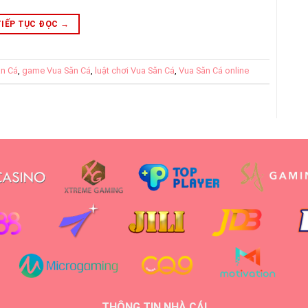
TIẾP TỤC ĐỌC
→
ăn Cá
,
game Vua Săn Cá
,
luật chơi Vua Săn Cá
,
Vua Săn Cá online
THÔNG TIN NHÀ CÁI