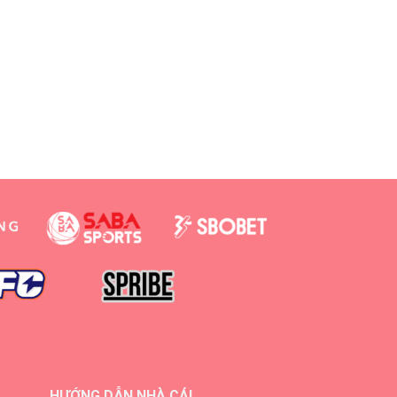
Trực
Tuyến
HƯỚNG DẪN NHÀ CÁI