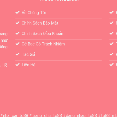
Về Chúng Tôi
Chính Sách Bảo Mật
Chính Sách Điều Khoản
hàng
 như
Cờ Bạc Có Trách Nhiệm
 Đăng
Tác Giả
Liên Hệ
, Hồ
8 #nha_cai_tg88 #trang_chu_tg88 #dang_nhap_tg88 #tg88_mb