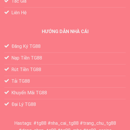
Tác Giả
Liên Hệ
HƯỚNG DẪN NHÀ CÁI
Đăng Ký TG88
Nạp Tiền TG88
Rút Tiền TG88
Tải TG88
Khuyến Mãi TG88
Đại Lý TG88
Hastags: #tg88 #nha_cai_tg88 #trang_chu_tg88