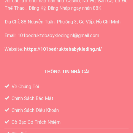
với các trò chơi hấp dẫn như Casino, Nổ Hũ, Bắn Cá, Lô Đề,
Thể Thao... Đăng Ký, Đăng Nhập ngay nhận 88K
Địa Chỉ: 88 Nguyễn Tuân, Phường 3, Gò Vấp, Hồ Chí Minh
Email:
101bedruktebabykleding.nl@gmail.com
Website:
https://101bedruktebabykleding.nl/
THÔNG TIN NHÀ CÁI
Về Chúng Tôi
Chính Sách Bảo Mật
Chính Sách Điều Khoản
Cờ Bạc Có Trách Nhiệm