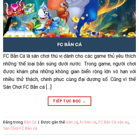
FC Bắn Cá là sân chơi thú vị dành cho các game thủ yêu thích
những thể loại bắn súng dưới nước. Trong game, người chơi
được khám phá những không gian biển rộng lớn vô hạn với
nhiều thử thách, chinh phục cùng đại dương số. Cũng vì thế
Sân Chơi FC Bắn cá […]
TIẾP TỤC ĐỌC
→
Đăng trong
Bắn Cá
|
Được gắn thẻ
bắn cá
,
fc bắn cá
,
FC Bắn Cá săn xu
,
Sân Chơi FC Bắn cá