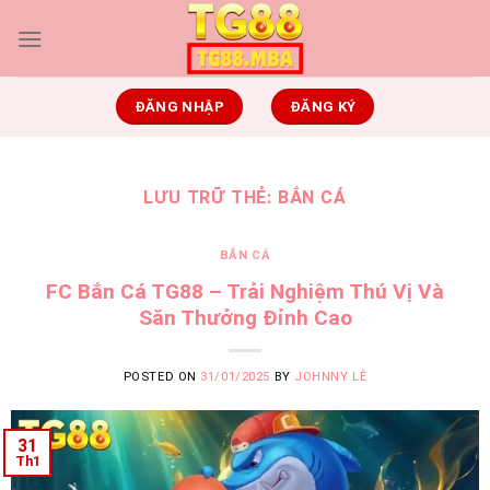
ĐĂNG NHẬP
ĐĂNG KÝ
LƯU TRỮ THẺ:
BẮN CÁ
BẮN CÁ
FC Bắn Cá TG88 – Trải Nghiệm Thú Vị Và
Săn Thưởng Đỉnh Cao
POSTED ON
31/01/2025
BY
JOHNNY LÊ
31
Th1