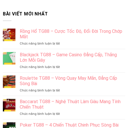
BÀI VIẾT MỚI NHẤT
Rồng Hổ TG88 – Cược Tốc Độ, Đổi Đời Trong Chớp
Mắt
ở
Chức năng bình luận bị tắt
Rồng
Hổ
Blackjack TG88 – Game Casino Đẳng Cấp, Thắng
TG88
Lớn Mỗi Giây
–
ở
Chức năng bình luận bị tắt
Cược
Blackjack
Tốc
TG88
Roulette TG88 – Vòng Quay May Mắn, Đẳng Cấp
Độ,
–
Đổi
Sòng Bài
Game
Đời
ở
Chức năng bình luận bị tắt
Casino
Trong
Roulette
Đẳng
Chớp
TG88
Baccarat TG88 – Nghệ Thuật Làm Giàu Mang Tính
Cấp,
Mắt
–
Thắng
Chiến Thuật
Vòng
Lớn
ở
Chức năng bình luận bị tắt
Quay
Mỗi
Baccarat
May
Giây
TG88
Poker TG88 – 4 Chiến Thuật Chinh Phục Sòng Bài
Mắn,