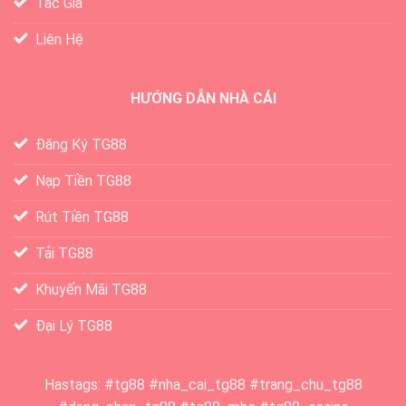
Tác Giả
Liên Hệ
HƯỚNG DẪN NHÀ CÁI
Đăng Ký TG88
Nạp Tiền TG88
Rút Tiền TG88
Tải TG88
Khuyến Mãi TG88
Đại Lý TG88
Hastags: #tg88 #nha_cai_tg88 #trang_chu_tg88