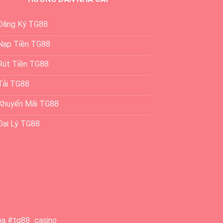
Đăng Ký TG88
Nạp Tiền TG88
Rút Tiền TG88
Tải TG88
Khuyến Mãi TG88
Đại Lý TG88
a #tg88_casino