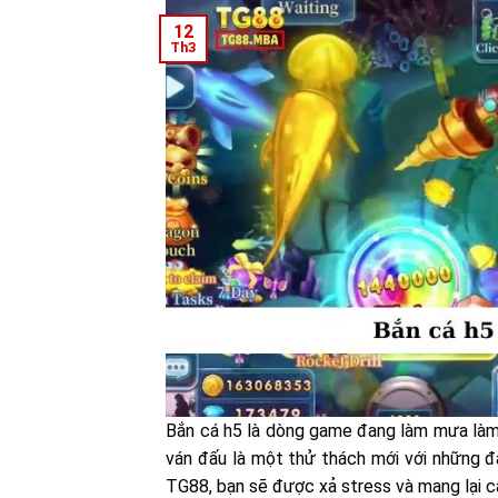
12
Th3
Bắn cá h5 là dòng game đang làm mưa làm 
ván đấu là một thử thách mới với những đà
TG88, bạn sẽ được xả stress và mang lại c