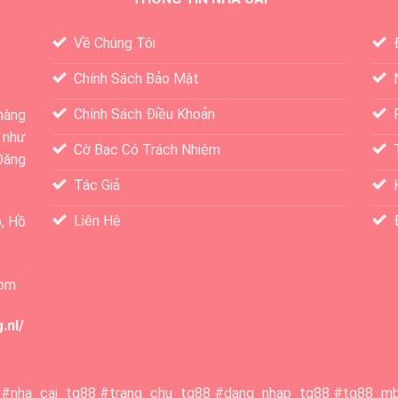
Về Chúng Tôi
Chính Sách Bảo Mật
Chính Sách Điều Khoản
hàng
 như
Cờ Bạc Có Trách Nhiệm
 Đăng
Tác Giả
Liên Hệ
, Hồ
com
.nl/
8 #nha_cai_tg88 #trang_chu_tg88 #dang_nhap_tg88 #tg88_mb