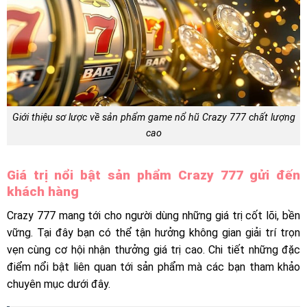
Giới thiệu sơ lược về sản phẩm game nổ hũ Crazy 777 chất lượng
cao
Giá trị nổi bật sản phẩm Crazy 777 gửi đến
khách hàng
Crazy 777 mang tới cho người dùng những giá trị cốt lõi, bền
vững. Tại đây bạn có thể tận hưởng không gian giải trí trọn
vẹn cùng cơ hội nhận thưởng giá trị cao. Chi tiết những đặc
điểm nổi bật liên quan tới sản phẩm mà các bạn tham khảo
chuyên mục dưới đây.