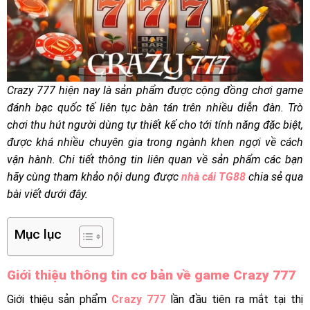
Crazy 777 hiện nay là sản phẩm được cộng đồng chơi game
đánh bạc quốc tế liên tục bàn tán trên nhiều diễn đàn. Trò
chơi thu hút người dùng tự thiết kế cho tới tính năng đặc biệt,
được khá nhiều chuyên gia trong ngành khen ngợi về cách
vận hành. Chi tiết thông tin liên quan về sản phẩm các bạn
hãy cùng tham khảo nội dung được
nhà cái TG88
chia sẻ qua
bài viết dưới đây.
Mục lục
Giới thiệu thông tin cơ bản về game Crazy 777
Giới thiệu sản phẩm
Crazy 777
lần đầu tiên ra mắt tại thị