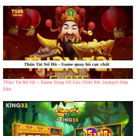
Thần Tài Nổ Hũ – Game Quay Hũ Cực Chất Với Jackpot Hấp
Dẫn