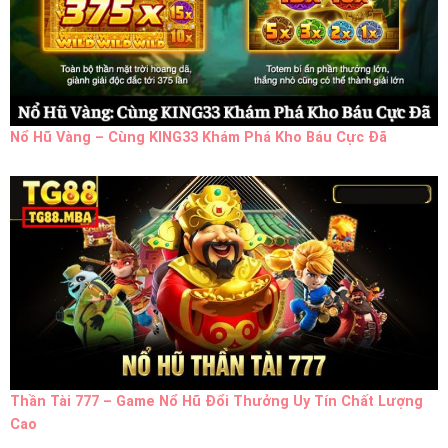
Nổ Hũ Vàng – Cùng KING33 Khám Phá Kho Báu Cực Đã
Thần Tài 777 – Game Nổ Hũ Đổi Thưởng Uy Tín Chất Lượng
Cao