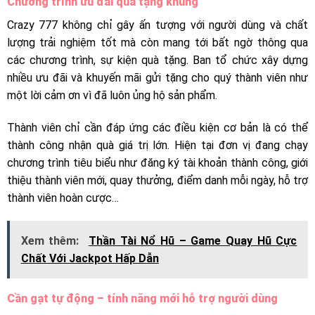
Chương trình ưu đãi quà tặng khủng
Crazy 777 không chỉ gây ấn tượng với người dùng và chất
lượng trải nghiệm tốt mà còn mang tới bất ngờ thông qua
các chương trình, sự kiện quà tặng. Ban tổ chức xây dựng
nhiều ưu đãi và khuyến mãi gửi tặng cho quý thành viên như
một lời cảm ơn vì đã luôn ủng hộ sản phẩm.
Thành viên chỉ cần đáp ứng các điều kiện cơ bản là có thể
thành công nhận quà giá trị lớn. Hiện tại đơn vị đang chạy
chương trình tiêu biểu như đăng ký tài khoản thành công, giới
thiệu thành viên mới, quay thưởng, điểm danh mỗi ngày, hỗ trợ
thành viên hoàn cược…
Xem thêm:
Thần Tài Nổ Hũ – Game Quay Hũ Cực
Chất Với Jackpot Hấp Dẫn
Cần gạt tự động – tính năng mới hỗ trợ người dùng