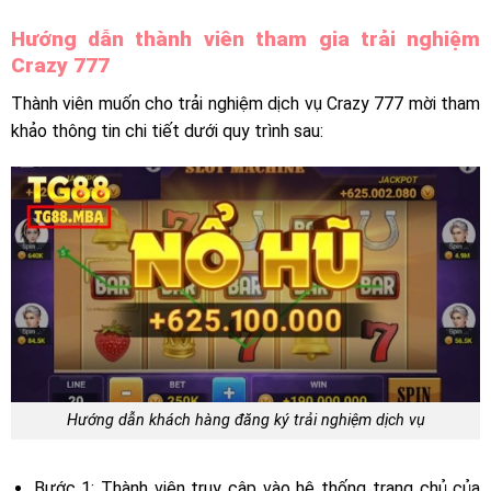
Hướng dẫn thành viên tham gia trải nghiệm
Crazy 777
Thành viên muốn cho trải nghiệm dịch vụ Crazy 777 mời tham
khảo thông tin chi tiết dưới quy trình sau:
Hướng dẫn khách hàng đăng ký trải nghiệm dịch vụ
Bước 1: Thành viên truy cập vào hệ thống trang chủ của