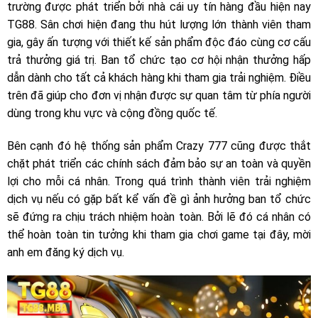
trường được phát triển bởi nhà cái uy tín hàng đầu hiện nay
TG88. Sân chơi hiện đang thu hút lượng lớn thành viên tham
gia, gây ấn tượng với thiết kế sản phẩm độc đáo cùng cơ cấu
trả thưởng giá trị. Ban tổ chức tạo cơ hội nhận thưởng hấp
dẫn dành cho tất cả khách hàng khi tham gia trải nghiệm. Điều
trên đã giúp cho đơn vị nhận được sự quan tâm từ phía người
dùng trong khu vực và cộng đồng quốc tế.
Bên cạnh đó hệ thống sản phẩm Crazy 777 cũng được thắt
chặt phát triển các chính sách đảm bảo sự an toàn và quyền
lợi cho mỗi cá nhân. Trong quá trình thành viên trải nghiệm
dịch vụ nếu có gặp bất kể vấn đề gì ảnh hưởng ban tổ chức
sẽ đứng ra chịu trách nhiệm hoàn toàn. Bởi lẽ đó cá nhân có
thể hoàn toàn tin tưởng khi tham gia chơi game tại đây, mời
anh em đăng ký dịch vụ.