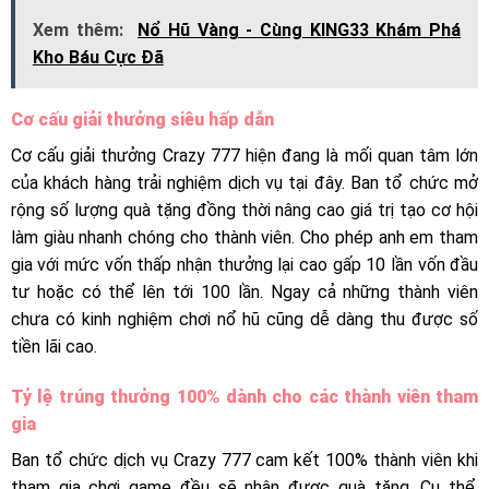
Xem thêm:
Nổ Hũ Vàng - Cùng KING33 Khám Phá
Kho Báu Cực Đã
Cơ cấu giải thưởng siêu hấp dẫn
Cơ cấu giải thưởng Crazy 777 hiện đang là mối quan tâm lớn
của khách hàng trải nghiệm dịch vụ tại đây. Ban tổ chức mở
rộng số lượng quà tặng đồng thời nâng cao giá trị tạo cơ hội
làm giàu nhanh chóng cho thành viên. Cho phép anh em tham
gia với mức vốn thấp nhận thưởng lại cao gấp 10 lần vốn đầu
tư hoặc có thể lên tới 100 lần. Ngay cả những thành viên
chưa có kinh nghiệm chơi nổ hũ cũng dễ dàng thu được số
tiền lãi cao.
Tỷ lệ trúng thưởng 100% dành cho các thành viên tham
gia
Ban tổ chức dịch vụ Crazy 777 cam kết 100% thành viên khi
tham gia chơi game đều sẽ nhận được quà tặng. Cụ thể,