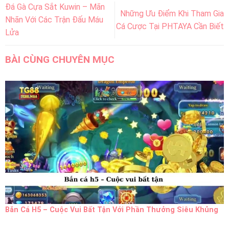
Đá Gà Cựa Sắt Kuwin – Mãn
Những Ưu Điểm Khi Tham Gia
Nhãn Với Các Trận Đấu Máu
Cá Cược Tại PHTAYA Cần Biết
Lửa
BÀI CÙNG CHUYÊN MỤC
Bắn Cá H5 – Cuộc Vui Bất Tận Với Phần Thưởng Siêu Khủng