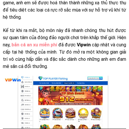
game, anh em sẽ được hoá thân thành những xạ thủ thực thụ
để tiêu diệt các loại cá rực rỡ sắc mùa với sự hỗ trợ vũ khí từ
hệ thống.
Kể từ khi ra mắt, bộ môn này đã nhanh chóng thu hút được
sự quan tâm của đông đảo người chơi trên khắp thế giới. Hiện
nay,
bắn cá an xu miễn phí
đã được
Vipwin
cập nhật và cung
cấp tại hệ thống của mình. Từ đó mở ra một không gian giải
trí vô cùng hấp dẫn và đặc sắc dành cho những anh em đam
mê săn cá đổi thưởng.