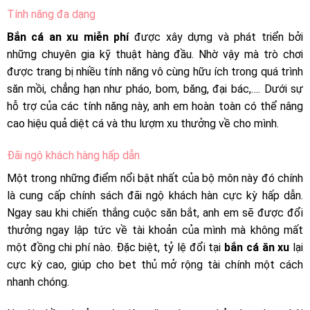
Tính năng đa dạng
Bắn cá an xu miễn phí
được xây dựng và phát triển bởi
những chuyên gia kỹ thuật hàng đầu. Nhờ vậy mà trò chơi
được trang bị nhiều tính năng vô cùng hữu ích trong quá trình
săn mồi, chẳng hạn như pháo, bom, băng, đại bác,…. Dưới sự
hỗ trợ của các tính năng này, anh em hoàn toàn có thể nâng
cao hiệu quả diệt cá và thu lượm xu thưởng về cho mình.
Đãi ngộ khách hàng hấp dẫn
Một trong những điểm nổi bật nhất của bộ môn này đó chính
là cung cấp chính sách đãi ngộ khách hàn cực kỳ hấp dẫn.
Ngay sau khi chiến thắng cuộc săn bắt, anh em sẽ được đổi
thưởng ngay lập tức về tài khoản của mình mà không mất
một đồng chi phí nào. Đặc biệt, tỷ lệ đổi tại
bắn cá ăn xu
lại
cực kỳ cao, giúp cho bet thủ mở rộng tài chính một cách
nhanh chóng.