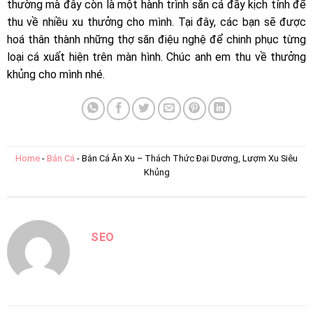
thường mà đây còn là một hành trình săn cá đầy kịch tính để
thu về nhiều xu thưởng cho mình. Tại đây, các bạn sẽ được
hoá thân thành những thợ săn điệu nghệ để chinh phục từng
loại cá xuất hiện trên màn hình. Chúc anh em thu về thưởng
khủng cho mình nhé.
Home
-
Bắn Cá
-
Bắn Cá Ăn Xu – Thách Thức Đại Dương, Lượm Xu Siêu
Khủng
SEO