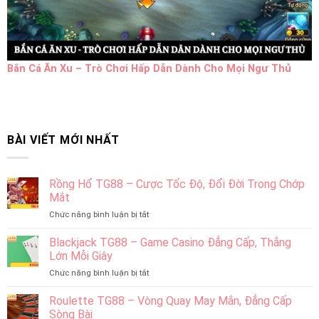
Bắn Cá Ăn Xu – Trò Chơi Hấp Dẫn Dành Cho Mọi Ngư Thủ
BÀI VIẾT MỚI NHẤT
Rồng Hổ TG88 – Cược Tốc Độ, Đổi Đời Trong Chớp
Mắt
ở
Chức năng bình luận bị tắt
Rồng
Hổ
Blackjack TG88 – Game Casino Đẳng Cấp, Thắng
TG88
Lớn Mỗi Giây
–
ở
Chức năng bình luận bị tắt
Cược
Blackjack
Tốc
TG88
Roulette TG88 – Vòng Quay May Mắn, Đẳng Cấp
Độ,
–
Đổi
Sòng Bài