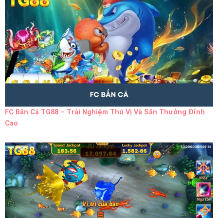
FC Bắn Cá TG88 – Trải Nghiệm Thú Vị Và Săn Thưởng Đỉnh
Cao